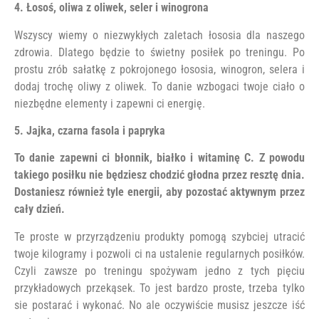
4. Łosoś, oliwa z oliwek, seler i winogrona
Wszyscy wiemy o niezwykłych zaletach łososia dla naszego
zdrowia. Dlatego będzie to świetny posiłek po treningu. Po
prostu zrób sałatkę z pokrojonego łososia, winogron, selera i
dodaj trochę oliwy z oliwek. To danie wzbogaci twoje ciało o
niezbędne elementy i zapewni ci energię.
5. Jajka, czarna fasola i papryka
To danie zapewni ci błonnik, białko i witaminę C. Z powodu
takiego posiłku nie będziesz chodzić głodna przez resztę dnia.
Dostaniesz również tyle energii, aby pozostać aktywnym przez
cały dzień.
Te proste w przyrządzeniu produkty pomogą szybciej utracić
twoje kilogramy i pozwoli ci na ustalenie regularnych posiłków.
Czyli zawsze po treningu spożywam jedno z tych pięciu
przykładowych przekąsek. To jest bardzo proste, trzeba tylko
sie postarać i wykonać. No ale oczywiście musisz jeszcze iść