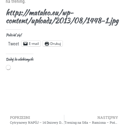
na trening.
https://mataleo.eu/wp-
content/uploads/2013/08/1448-1.jpg
Podziel się!
E-mail
Drukuj
Tweet
Dodaj do ulubionych:
POPRZEDNI
NASTĘPNY
Cytrynowy NAPÓJ – 14 Dniowy DETOKS
Trening na Uda – Ramiona – Pośladki – Mix Ćwiczeń – Video