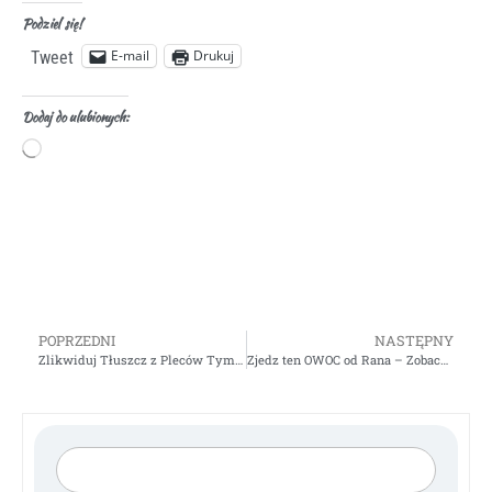
Podziel się!
E-mail
Drukuj
Tweet
Dodaj do ulubionych:
POPRZEDNI
NASTĘPNY
Zlikwiduj Tłuszcz z Pleców Tym Jednym Ćwiczeniem – Trening w Domu
Zjedz ten OWOC od Rana – Zobaczysz jak Zmieni się Twoje ciało