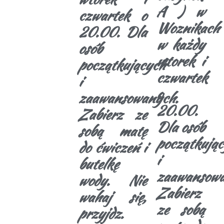
A ) w
czwartek o
Woznikach
20.00. Dla
w każdy
osób
wtorek i
początkujących
czwartek
i
o
zaawansowanych.
20.00.
Zabierz ze
Dla osób
sobą matę
początkując
do ćwiczeń i
i
butelkę
zaawansowa
wody. Nie
Zabierz
wahaj się,
ze sobą
przyjdz.