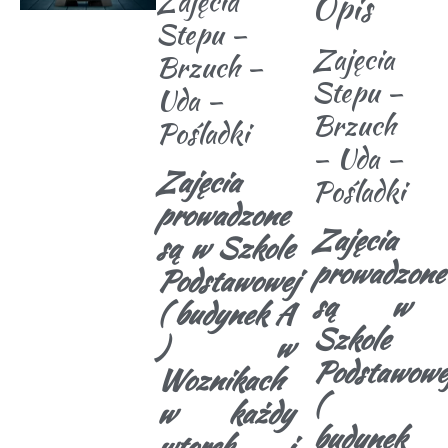
Zajęcia
Opis
Stepu –
Zajęcia
Brzuch –
Stepu –
Uda –
Brzuch
Pośladki
– Uda –
Zajęcia
Pośladki
prowadzone
Zajęcia
są w Szkole
prowadzone
Podstawowej
są w
( budynek A
Szkole
) w
Podstawowe
Woznikach
(
w każdy
budynek
wtorek i