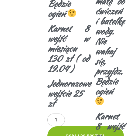
matę do
Będzie
ćwiczeń
ogień
i butelkę
Karnet 8
wody.
wejść w
Nie
miesiącu
wahaj
130 zł ( od
się,
19.04 )
przyjdz.
Będzie
Jednorazowe
ogień
wejście 25
zł
Karnet
8 wejść
DODAJ DO KOSZYKA