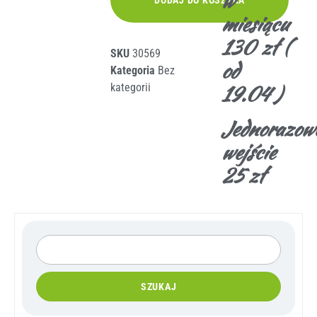
w
miesiącu
130 zł (
SKU
30569
od
Kategoria
Bez
19.04 )
kategorii
Jednorazow
wejście
25 zł
SZUKAJ