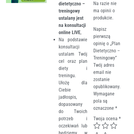
Na razie nie
dietetyczno –
ma opinii o
treningowy
produkcie.
ustalany jest
na konsultacji
Napisz
online LIVE
,
pierwszą
Na podstawie
opinię o „Plan
konsultacji
Dietetyczno –
ustalam Twój
Treningowy”
cel oraz plan
Twój adres
diety i
email nie
treningu.
zostanie
Ułożę dla
opublikowany.
Ciebie
Wymagane
jadłospis,
pola są
dopasowany
oznaczone
*
do Twoich
potrzeb i
Twoja ocena
*
oczekiwań lub
będziemy w