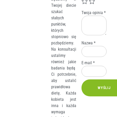
Twojej diecie
szukać
Twoja opinia
*
słabych
punktów,
których
stopniowo się
pozbędziemy.
Nazwa
*
Na konsultacji
ustalimy
również jakie
E-mail
*
badania będą
Ci potrzebnie,
aby ustalić
prawidłowa
dietę. Każda
kobieta jest
inna i każda
wymaga