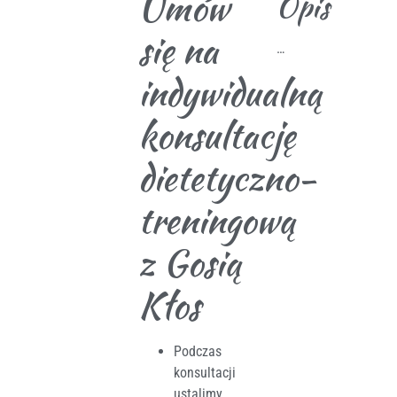
Umów
Opis
się na
…
indywidualną
konsultację
dietetyczno-
treningową
z Gosią
Kłos
Podczas
konsultacji
ustalimy