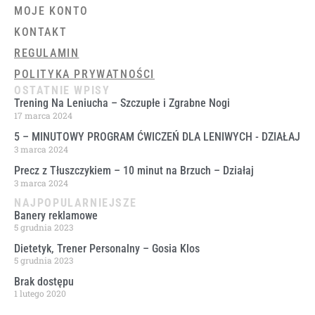
MOJE KONTO
KONTAKT
REGULAMIN
POLITYKA PRYWATNOŚCI
OSTATNIE WPISY
Trening Na Leniucha – Szczupłe i Zgrabne Nogi
17 marca 2024
5 – MINUTOWY PROGRAM ĆWICZEŃ DLA LENIWYCH ​- DZIAŁAJ
3 marca 2024
Precz z Tłuszczykiem – 10 minut na Brzuch – Działaj
3 marca 2024
NAJPOPULARNIEJSZE
Banery reklamowe
5 grudnia 2023
Dietetyk, Trener Personalny – Gosia Klos
5 grudnia 2023
Brak dostępu
1 lutego 2020