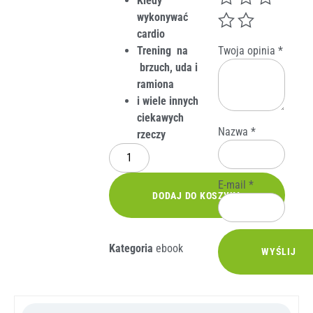
Kiedy
wykonywać
cardio
Twoja opinia
*
Trening na
brzuch, uda i
ramiona
i wiele innych
ciekawych
Nazwa
*
rzeczy
E-mail
*
DODAJ DO KOSZYKA
Kategoria
ebook