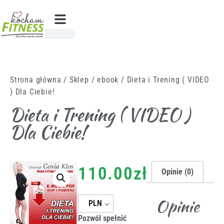
Strona główna
/
Sklep
/
ebook
/ Dieta i Trening ( VIDEO
) Dla Ciebie!
Dieta i Trening ( VIDEO )
Dla Ciebie!
110.00
zł
Opinie (0)
Opinie
PLN
Pozwól spełnić