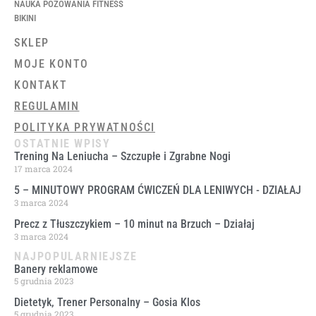
NAUKA POZOWANIA FITNESS
BIKINI
SKLEP
MOJE KONTO
KONTAKT
REGULAMIN
POLITYKA PRYWATNOŚCI
OSTATNIE WPISY
Trening Na Leniucha – Szczupłe i Zgrabne Nogi
17 marca 2024
5 – MINUTOWY PROGRAM ĆWICZEŃ DLA LENIWYCH ​- DZIAŁAJ
3 marca 2024
Precz z Tłuszczykiem – 10 minut na Brzuch – Działaj
3 marca 2024
NAJPOPULARNIEJSZE
Banery reklamowe
5 grudnia 2023
Dietetyk, Trener Personalny – Gosia Klos
5 grudnia 2023