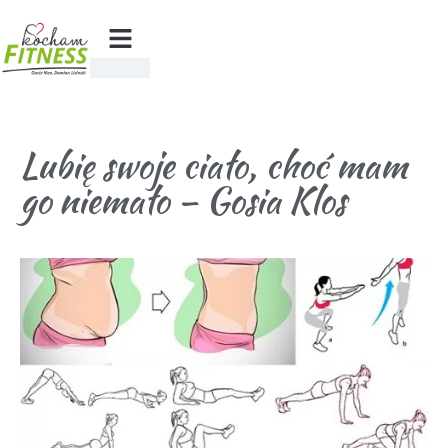
Lubię swoje ciało, choć mam
go niemało – Gosia Klos