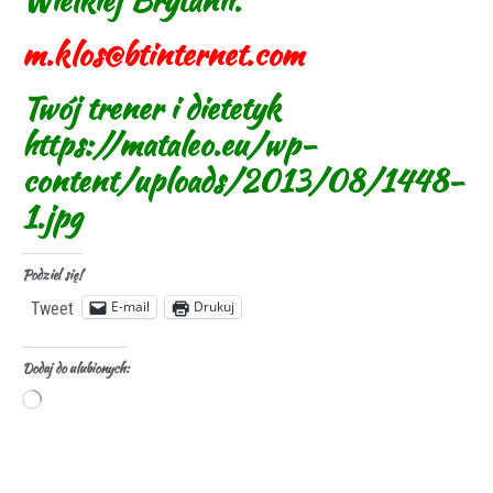
m.klos@btinternet.com
Twój trener i dietetyk
https://mataleo.eu/wp-
content/uploads/2013/08/1448-
1.jpg
Podziel się!
E-mail
Drukuj
Tweet
Dodaj do ulubionych: