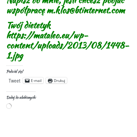
Napisz do mnie, jeśli chcesz podjac
współpracę m.klos@btinternet.com
Twój dietetyk
https://mataleo.eu/wp-
content/uploads/2013/08/1448-
1.jpg
Podziel się!
E-mail
Drukuj
Tweet
Dodaj do ulubionych: