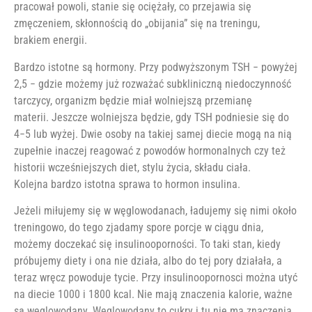
pracował powoli, stanie się ociężały, co przejawia się
zmęczeniem, skłonnością do „obijania” się na treningu,
brakiem energii.
Bardzo istotne są hormony. Przy podwyższonym TSH − powyżej
2,5 − gdzie możemy już rozważać subkliniczną niedoczynność
tarczycy, organizm będzie miał wolniejszą przemianę
materii. Jeszcze wolniejsza będzie, gdy TSH podniesie się do
4−5 lub wyżej. Dwie osoby na takiej samej diecie mogą na nią
zupełnie inaczej reagować z powodów hormonalnych czy też
historii wcześniejszych diet, stylu życia, składu ciała.
Kolejna bardzo istotna sprawa to hormon insulina.
Jeżeli miłujemy się w węglowodanach, ładujemy się nimi około
treningowo, do tego zjadamy spore porcje w ciągu dnia,
możemy doczekać się insulinooporności. To taki stan, kiedy
próbujemy diety i ona nie działa, albo do tej pory działała, a
teraz wręcz powoduje tycie. Przy insulinoopornosci można utyć
na diecie 1000 i 1800 kcal. Nie mają znaczenia kalorie, ważne
są węglowodany. Węglowodany to cukry i tu nie ma znaczenia