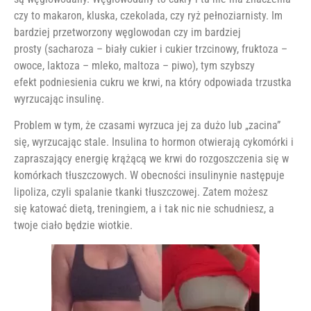
czy to makaron, kluska, czekolada, czy ryż pełnoziarnisty. Im
bardziej przetworzony węglowodan czy im bardziej
prosty (sacharoza – biały cukier i cukier trzcinowy, fruktoza –
owoce, laktoza – mleko, maltoza – piwo), tym szybszy
efekt podniesienia cukru we krwi, na który odpowiada trzustka
wyrzucając insulinę.
Problem w tym, że czasami wyrzuca jej za dużo lub „zacina”
się, wyrzucając stale. Insulina to hormon otwierają cykomórki i
zapraszający energię krążącą we krwi do rozgoszczenia się w
komórkach tłuszczowych. W obecności insulinynie następuje
lipoliza, czyli spalanie tkanki tłuszczowej. Zatem możesz
się katować dietą, treningiem, a i tak nic nie schudniesz, a
twoje ciało będzie wiotkie.