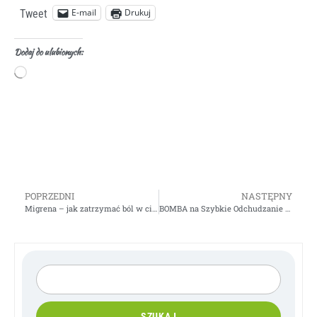
E-mail
Drukuj
Tweet
Dodaj do ulubionych:
POPRZEDNI
NASTĘPNY
Migrena – jak zatrzymać ból w ciągu kilku minut!
BOMBA na Szybkie Odchudzanie – 20 kg
SZUKAJ